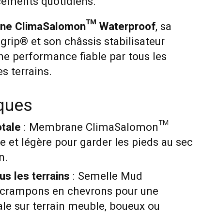
cements quotidiens.
ne ClimaSalomon™ Waterproof
, sa
rip® et son châssis stabilisateur
 une performance fiable par tous les
s terrains.
iques
otale
: Membrane ClimaSalomon™
 et légère pour garder les pieds au sec
n.
s les terrains
: Semelle Mud
 crampons en chevrons pour une
e sur terrain meuble, boueux ou