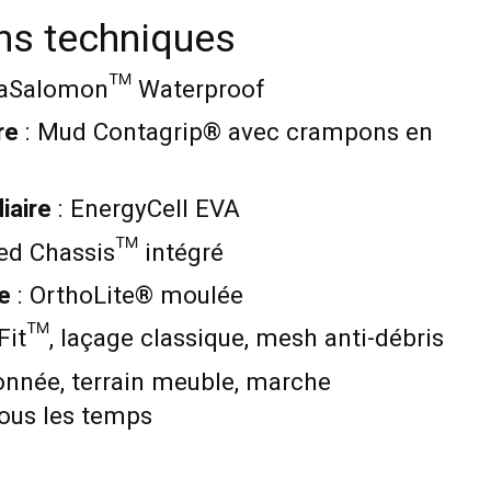
ons techniques
maSalomon™ Waterproof
re
: Mud Contagrip® avec crampons en
iaire
: EnergyCell EVA
ed Chassis™ intégré
e
: OrthoLite® moulée
Fit™, laçage classique, mesh anti-débris
nnée, terrain meuble, marche
tous les temps