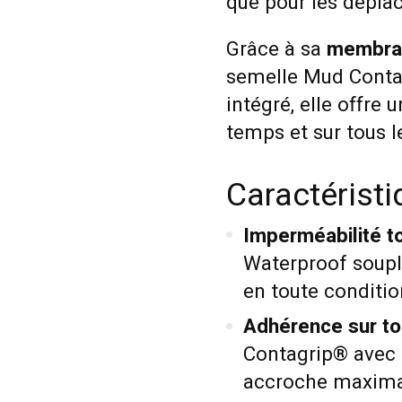
que pour les dépla
Grâce à sa
membra
semelle Mud Contag
intégré, elle offre
temps et sur tous le
Caractérist
Imperméabilité t
Waterproof souple
en toute conditio
Adhérence sur tou
Contagrip® avec
accroche maximal