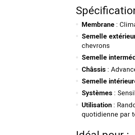
Spécificati
Membrane
: Cli
Semelle extérieu
chevrons
Semelle interméd
Châssis
: Advanc
Semelle intérieur
Systèmes
: Sensi
Utilisation
: Rando
quotidienne par 