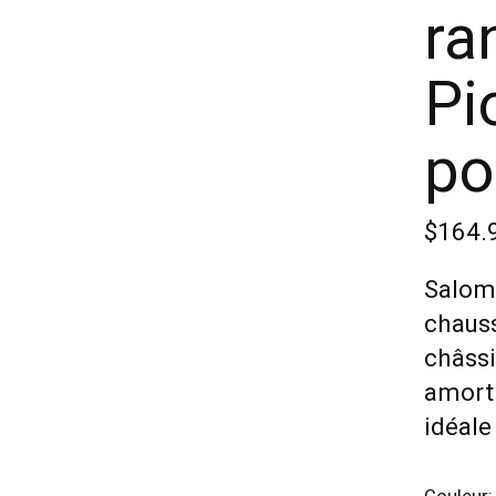
ra
Pi
po
$164.
Salom
chaus
châssi
amorti
idéale