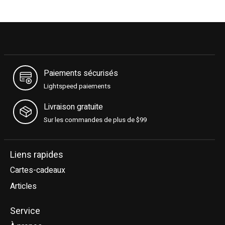
39.5
8
40
8.5
40.5
9
Paiements sécurisés
41
9.5
Lightspeed paiements
41.5
9.5+
Livraison gratuite
42
10
Sur les commandes de plus de $99
Liens rapides
Cartes-cadeaux
Articles
Service