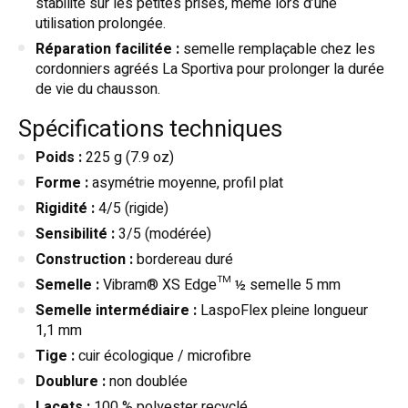
stabilité sur les petites prises, même lors d’une
utilisation prolongée.
Réparation facilitée :
semelle remplaçable chez les
cordonniers agréés La Sportiva pour prolonger la durée
de vie du chausson.
Spécifications techniques
Poids :
225 g (7.9 oz)
Forme :
asymétrie moyenne, profil plat
Rigidité :
4/5 (rigide)
Sensibilité :
3/5 (modérée)
Construction :
bordereau duré
Semelle :
Vibram® XS Edge™ ½ semelle 5 mm
Semelle intermédiaire :
LaspoFlex pleine longueur
1,1 mm
Tige :
cuir écologique / microfibre
Doublure :
non doublée
Lacets :
100 % polyester recyclé