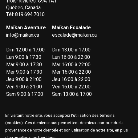
Trois-Rivières, G9A 1A1
Québec, Canada
Tél: 819.694.7010
Maïkan Aventure
Maïkan Escalade
info@maikan.ca
escalade@maikan.ca
Dim 12:00 à 17:00
Dim 13:00 à 17:00
Lun 9:00 à 17:30
Lun 16:00 à 22:00
Mar 9:00 à 17:30
Mar 16:00 à 22:00
Mer 9:00 à 17:30
Mer 16:00 à 22:00
Jeu 9:00 à 21:00
Jeu 16:00 à 22:00
Ven 9:00 à 21:00
Ven 16:00 à 22:00
Sam 9:00 à 17:00
Sam 13:00 à 17:00
En visitant notre site, vous acceptez l'utilisation des témoins
(cookies). Ces derniers nous permettent de mieux comprendre la
provenance de notre clientèle et son utilisation de notre site, en plus
© Copyright 2026 Maïkan Aventure
d'en améliorer les fonctions.