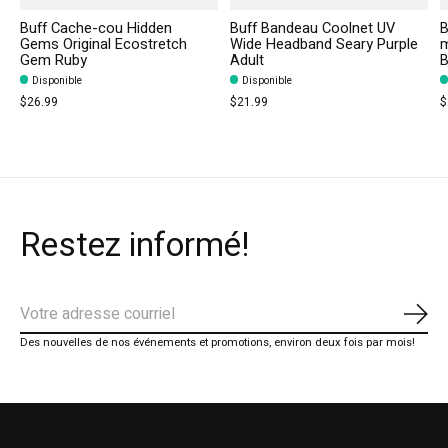
Buff Cache-cou Hidden
Buff Bandeau Coolnet UV
B
Gems Original Ecostretch
Wide Headband Seary Purple
m
Gem Ruby
Adult
B
Disponible
Disponible
$26.99
$21.99
$
Restez informé!
S'ab
Des nouvelles de nos événements et promotions, environ deux fois par mois!