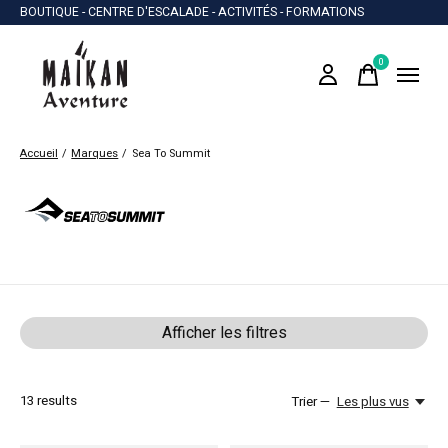
BOUTIQUE - CENTRE D'ESCALADE - ACTIVITÉS - FORMATIONS
0
items
Accueil
/
Marques
/
Sea To Summit
Sea To Summit
Afficher les filtres
13
results
Trier —
Les plus vus