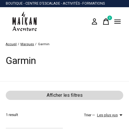
BOUTIQUE - CENTRE D'ESCALADE - ACTIVITÉS - FORMATIONS
0
items
Accueil
/
Marques
/
Garmin
Garmin
Afficher les filtres
1
result
Trier —
Les plus vus