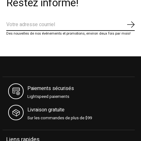
Restez informé!
S'ab
Des nouvelles de nos événements et promotions, environ deux fois par mois!
Paiements sécurisés
Lightspeed paiements
Livraison gratuite
Sur les commandes de plus de $99
Liens rapides