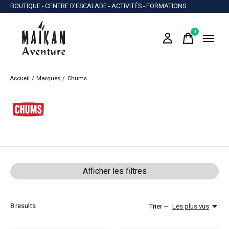
BOUTIQUE - CENTRE D'ESCALADE - ACTIVITÉS - FORMATIONS
0
items
Accueil
/
Marques
/
Chums
Chums
Afficher les filtres
8
results
Trier —
Les plus vus