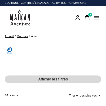
BOUTIQUE - CENTRE D'ESCALADE - ACTIVITÉS - FORMATIONS
0
items
Accueil
/
Marques
/
Atlan
Atlan
Afficher les filtres
14
results
Trier —
Les plus vus