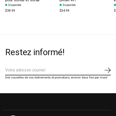
pour sonde et sonar
BKGR-WT
k
Disponible
Disponible
$38.99
$54.99
$
Restez informé!
S'ab
Des nouvelles de nos événements et promotions, environ deux fois par mois!