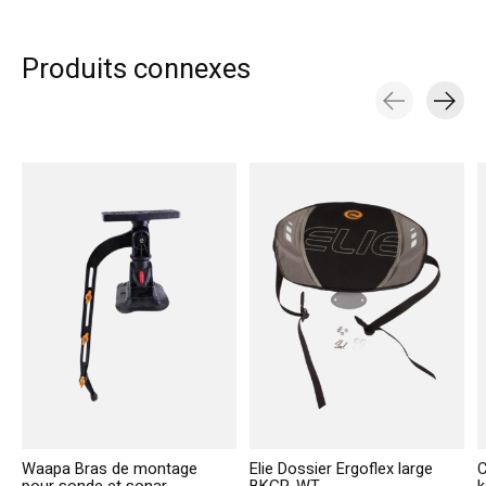
Produits connexes
Carousel items
Waapa Bras de montage
Elie Dossier Ergoflex large
C