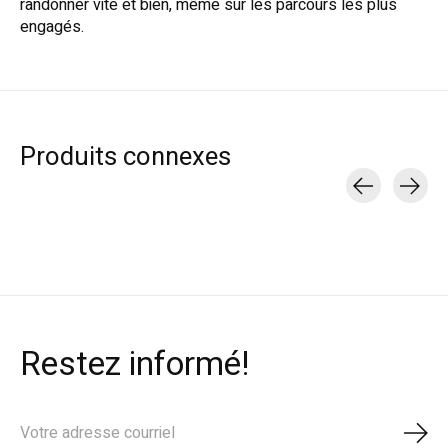
randonner vite et bien, même sur les parcours les plus
engagés.
Produits connexes
Carousel items
Restez informé!
S'ab