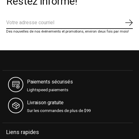
Restez informé!
S'ab
Des nouvelles de nos événements et promotions, environ deux fois par mois!
Paiements sécurisés
Lightspeed paiements
Livraison gratuite
Sur les commandes de plus de $99
Liens rapides