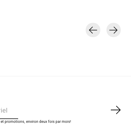
S'ab
t promotions, environ deux fois par mois!