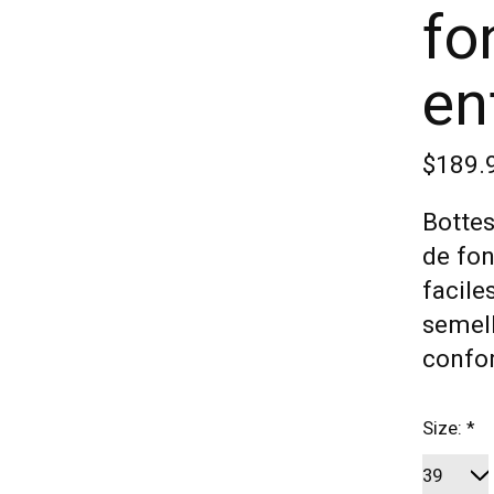
fo
en
$189.
Bottes
de fon
facile
semell
confor
Size:
*