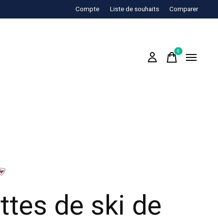
Compte
Liste de souhaits
Comparer
0
items
ttes de ski de