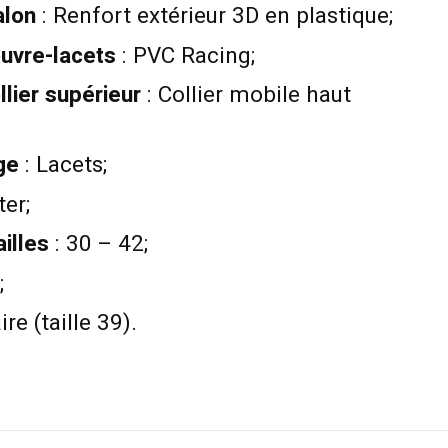
alon
: Renfort extérieur 3D en plastique;
ouvre-lacets
: PVC Racing;
llier supérieur
: Collier mobile haut
ge
: Lacets;
ter;
illes
: 30 – 42;
;
re (taille 39).