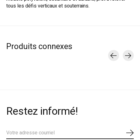
tous les défis verticaux et souterrains.
Produits connexes
Carousel items
Restez informé!
S'ab