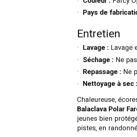
Couleur :
Farcy O
Pays de fabricati
Entretien
Lavage :
Lavage e
Séchage :
Ne pas
Repassage :
Ne p
Nettoyage à sec 
Chaleureuse, écore
Balaclava Polar Far
jeunes bien protégé
pistes, en randonné