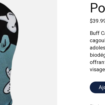
Po
$39.9
Buff C
cagoul
adole
biodég
offran
visage
Aj