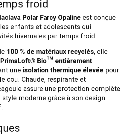
emps froid
laclava Polar Farcy Opaline
est conçue
les enfants et adolescents qui
vités hivernales par temps froid.
 de
100 % de matériaux recyclés
, elle
e PrimaLoft® Bio™ entièrement
ant une
isolation thermique élevée
pour
t le cou. Chaude, respirante et
 cagoule assure une protection complète
un style moderne grâce à son design
f.
iques