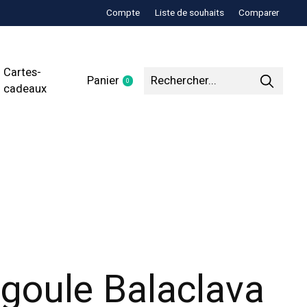
Compte
Liste de souhaits
Comparer
Cartes-
Panier
0
items
cadeaux
goule Balaclava