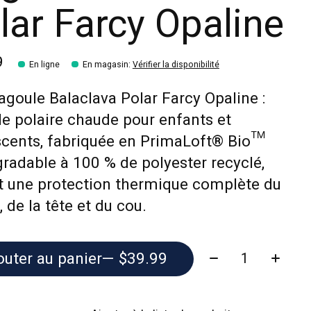
lar Farcy Opaline
9
En ligne
En magasin
:
Vérifier la disponibilité
agoule Balaclava Polar Farcy Opaline :
e polaire chaude pour enfants et
scents, fabriquée en PrimaLoft® Bio™
radable à 100 % de polyester recyclé,
t une protection thermique complète du
, de la tête et du cou.
Quantité:
outer au panier
— $39.99