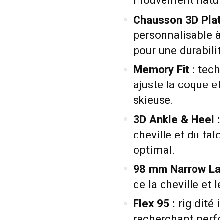
mouvement nature
Chausson 3D Plat
personnalisable 
pour une durabili
Memory Fit :
tech
ajuste la coque et
skieuse.
3D Ankle & Heel :
cheville et du t
optimal.
98 mm Narrow Las
de la cheville et 
Flex 95 :
rigidité
recherchant perf