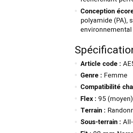
Conception écor
polyamide (PA), 
environnemental 
Spécificati
Article code :
AE
Genre :
Femme
Compatibilité cha
Flex :
95 (moyen)
Terrain :
Randonné
Sous-terrain :
All