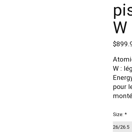
pi
W 
$899.
Atomic
W : lé
Energy
pour l
montée
Size:
*