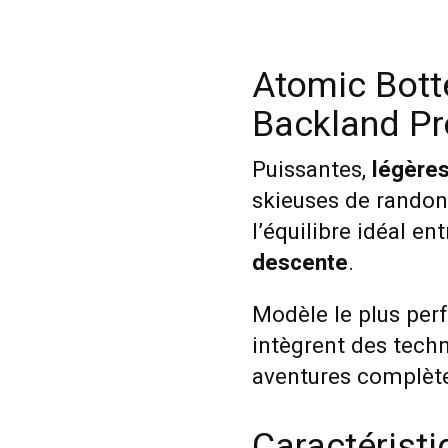
Atomic Botte
Backland P
Puissantes,
légère
skieuses de randon
l’équilibre idéal en
descente
.
Modèle le plus perf
intègrent des tech
aventures complète
Caractérist