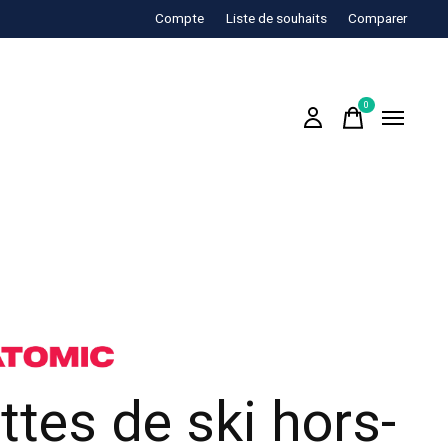
Compte
Liste de souhaits
Comparer
0
items
ttes de ski hors-