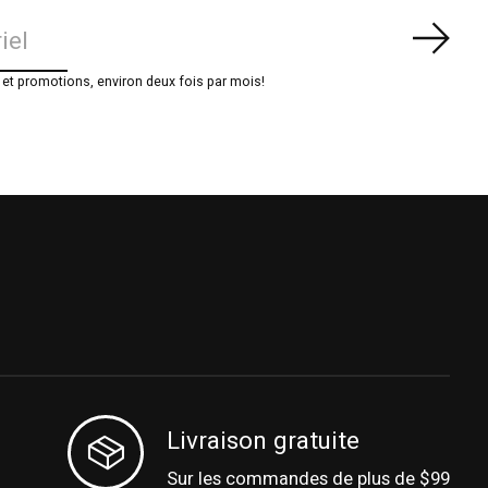
S'ab
t promotions, environ deux fois par mois!
Livraison gratuite
Sur les commandes de plus de $99