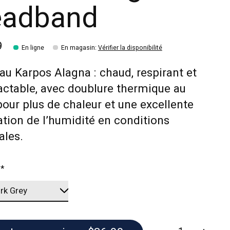
adband
9
En ligne
En magasin
:
Vérifier la disponibilité
u Karpos Alagna : chaud, respirant et
ctable, avec doublure thermique au
pour plus de chaleur et une excellente
tion de l’humidité en conditions
ales.
:
*
Quantité: