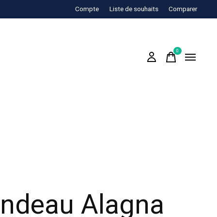
Compte
Liste de souhaits
Comparer
0
items
ndeau Alagna