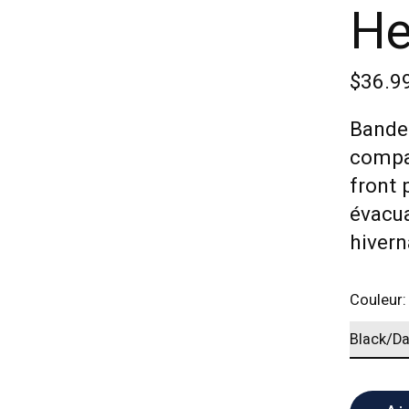
He
$36.9
Bandea
compa
front 
évacua
hivern
Couleur