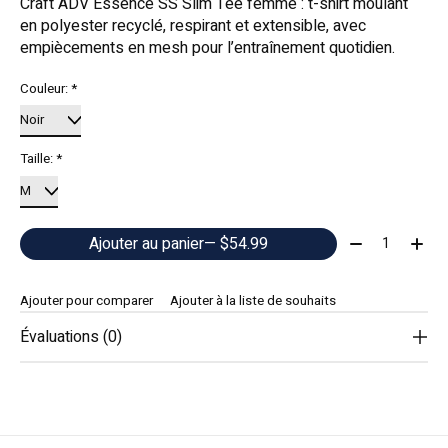
Craft ADV Essence SS Slim Tee femme : t-shirt moulant
en polyester recyclé, respirant et extensible, avec
empiècements en mesh pour l’entraînement quotidien.
Couleur:
*
Taille:
*
Quantité:
Ajouter au panier
— $54.99
Ajouter pour comparer
Ajouter à la liste de souhaits
Évaluations (0)