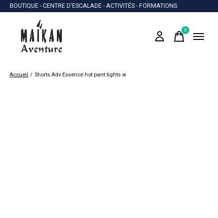
BOUTIQUE - CENTRE D'ESCALADE - ACTIVITÉS - FORMATIONS
0
items
Accueil
/
Shorts Adv Essence hot pant tights w