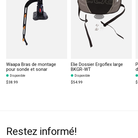
Waapa Bras de montage
Elie Dossier Ergoflex large
P
pour sonde et sonar
BKGR-WT
d
Disponible
Disponible
$38.99
$54.99
$
Restez informé!