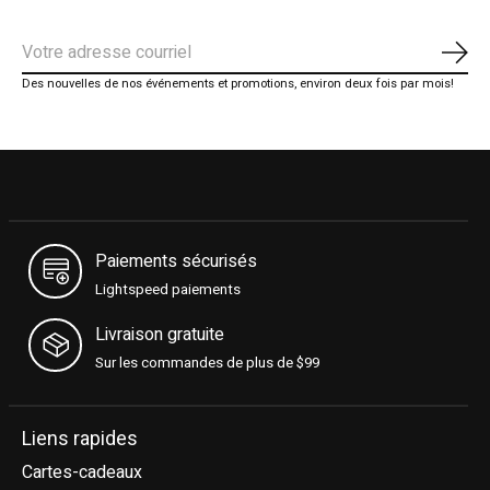
S'ab
Des nouvelles de nos événements et promotions, environ deux fois par mois!
Paiements sécurisés
Lightspeed paiements
Livraison gratuite
Sur les commandes de plus de $99
Liens rapides
Cartes-cadeaux