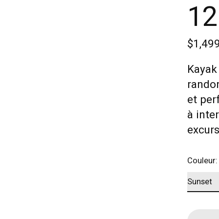
12
$1,49
Kayak 
randon
et per
à inte
excur
Couleur