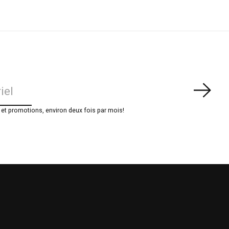
S'ab
t promotions, environ deux fois par mois!