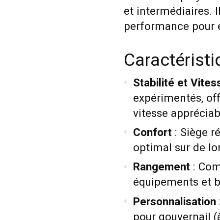
et intermédiaires. I
performance pour e
Caractérist
Stabilité et Vites
expérimentés, off
vitesse appréciab
Confort
: Siège r
optimal sur de lo
Rangement
: Com
équipements et 
Personnalisation
pour gouvernail 