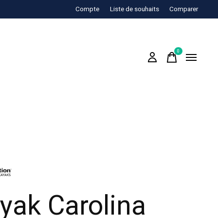
Compte
Liste de souhaits
Comparer
0
items
yak Carolina