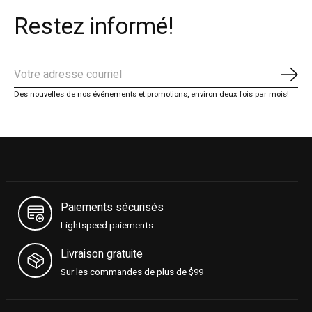
Restez informé!
S'ab
Des nouvelles de nos événements et promotions, environ deux fois par mois!
Paiements sécurisés
Lightspeed paiements
Livraison gratuite
Sur les commandes de plus de $99