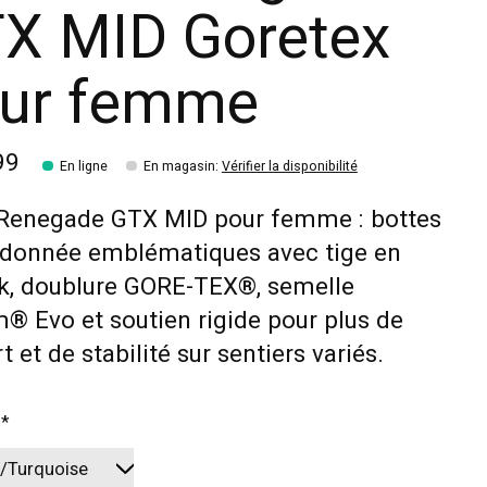
X MID Goretex
ur femme
99
En ligne
En magasin
:
Vérifier la disponibilité
Renegade GTX MID pour femme : bottes
ndonnée emblématiques avec tige en
k, doublure GORE-TEX®, semelle
® Evo et soutien rigide pour plus de
t et de stabilité sur sentiers variés.
:
*