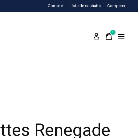
Compte
Liste de souhaits
Comparer
0
items
ttes Renegade