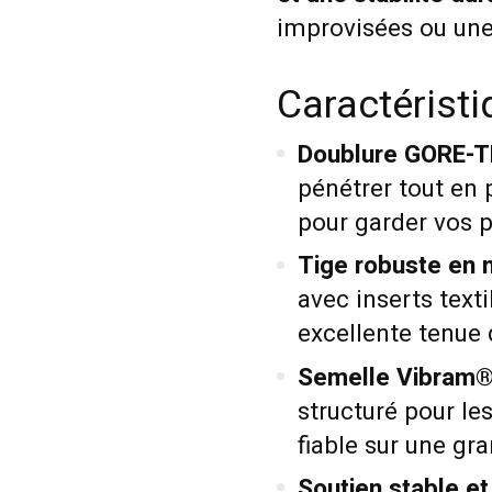
improvisées ou une 
Caractérist
Doublure GORE-
pénétrer tout en 
pour garder vos p
Tige robuste en 
avec inserts texti
excellente tenue 
Semelle Vibram®
structuré pour le
fiable sur une gr
Soutien stable et