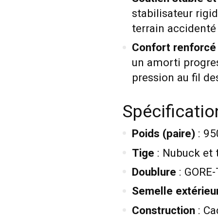
stabilisateur rig
terrain accidenté
Confort renforcé
un amorti progres
pression au fil de
Spécificati
Poids (paire)
: 95
Tige
: Nubuck et t
Doublure
: GORE
Semelle extérieu
Construction
: Ca