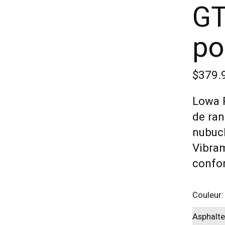
GT
po
$379.
Lowa 
de ra
nubuc
Vibram
confor
Couleur