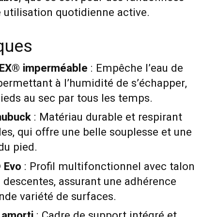
utilisation quotidienne active.
iques
TEX® imperméable
: Empêche l’eau de
permettant à l’humidité de s’échapper,
ieds au sec par tous les temps.
nubuck
: Matériau durable et respirant
les, qui offre une belle souplesse et une
du pied.
 Evo
: Profil multifonctionnel avec talon
s descentes, assurant une adhérence
ande variété de surfaces.
 amorti
: Cadre de support intégré et